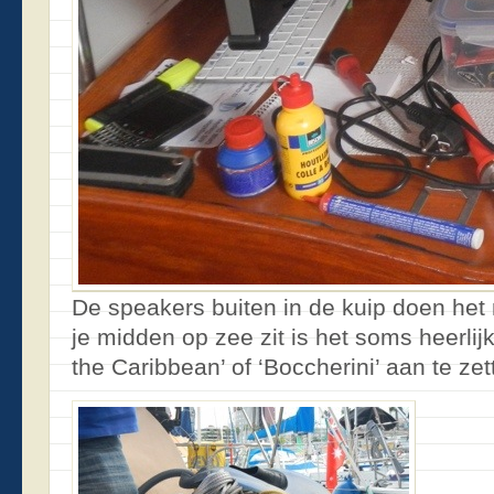
De speakers buiten in de kuip doen het n
je midden op zee zit is het soms heerlij
the Caribbean’ of ‘Boccherini’ aan te zet