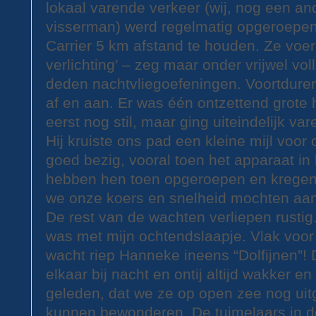
lokaal varende verkeer (wij, nog een an
visserman) werd regelmatig opgeroepen 
Carrier 5 km afstand te houden. Ze voer
verlichting’ – zeg maar onder vrijwel vol
deden nachtvliegoefeningen. Voortduren
af en aan. Er was één ontzettend grote he
eerst nog stil, maar ging uiteindelijk va
Hij kruiste ons pad een kleine mijl voor 
goed bezig, vooral toen het apparaat 
hebben hen toen opgeroepen en kregen 
we onze koers en snelheid mochten aa
De rest van de wachten verliepen rustig.
was met mijn ochtendslaapje. Vlak voor
wacht riep Hanneke ineens “Dolfijnen”
elkaar bij nacht en ontij altijd wakker en
geleden, dat we ze op open zee nog ui
kunnen bewonderen. De tuimelaars in d