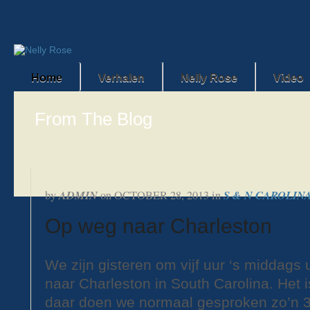
Home
Verhalen
Nelly Rose
Video
From The Blog
ADMIN
S & N CAROLINA
by
on
OCTOBER 28, 2013
in
Op weg naar Charleston
We zijn gisteren om vijf uur ‘s middags
naar Charleston in South Carolina. Het i
daar doen we normaal gesproken zo’n 3