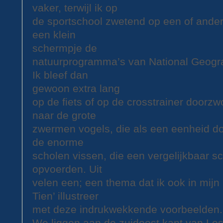
vaker, terwijl ik op
de sportschool zwetend op een of ander
een klein
schermpje de
natuurprogramma’s van National Geograp
Ik bleef dan
gewoon extra lang
op de fiets of op de crosstrainer doorz
naar de grote
zwermen vogels, die als een eenheid do
de enorme
scholen vissen, die een vergelijkbaar 
opvoerden. Uit
velen een; een thema dat ik ook in mij
Tien’ illustreer
met deze indrukwekkende voorbeelden.
We liggen aan de zuidoost kant van Los