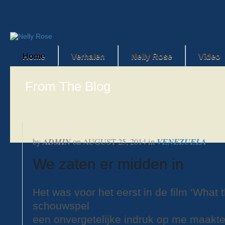
Home
Verhalen
Nelly Rose
Video
From The Blog
ADMIN
VENEZUELA
by
on
AUGUST 25, 2014
in
We zaten er midden in
Het was voor het eerst in de film ‘What 
schouwspel
een onvergetelijke indruk op me maakte.