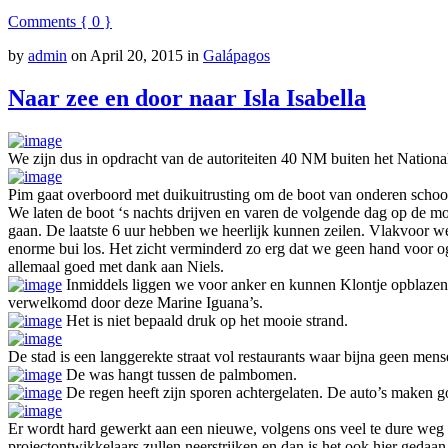
Comments { 0 }
by
admin
on
April 20, 2015
in
Galápagos
Naar zee en door naar Isla Isabella
We zijn dus in opdracht van de autoriteiten 40 NM buiten het Nation
Pim gaat overboord met duikuitrusting om de boot van onderen schoon
We laten de boot ‘s nachts drijven en varen de volgende dag op de mo
gaan. De laatste 6 uur hebben we heerlijk kunnen zeilen. Vlakvoor we
enorme bui los. Het zicht verminderd zo erg dat we geen hand voor o
allemaal goed met dank aan Niels.
Inmiddels liggen we voor anker en kunnen Klontje opblazen 
verwelkomd door deze Marine Iguana’s.
Het is niet bepaald druk op het mooie strand.
De stad is een langgerekte straat vol restaurants waar bijna geen mens
De was hangt tussen de palmbomen.
De regen heeft zijn sporen achtergelaten. De auto’s maken go
Er wordt hard gewerkt aan een nieuwe, volgens ons veel te dure weg 
projectontwikkelaars zullen neerstrijken en dan is het ook hier gedaan