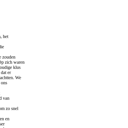
, het
die
e zouden
Op zich waren
oudige klus
 dat er
achtten. We
 ons
k
nd van
 om zo snel
gen en
ser