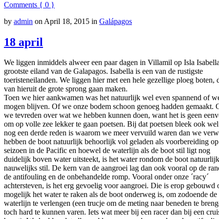
Comments { 0 }
by
admin
on
April 18, 2015
in
Galápagos
18 april
We liggen inmiddels alweer een paar dagen in Villamil op Isla Isabella
grootste eiland van de Galapagos. Isabella is een van de rustigste
toeristeneilanden. We liggen hier met een hele gezellige ploeg boten, 
van hieruit de grote sprong gaan maken.
Toen we hier aankwamen was het natuurlijk wel even spannend of w
mogen blijven. Of we onze bodem schoon genoeg hadden gemaakt. 
we tevreden over wat we hebben kunnen doen, want het is geen eenv
om op volle zee lekker te gaan poetsen. Bij dat poetsen bleek ook wel
nog een derde reden is waarom we meer vervuild waren dan we verw
hebben de boot natuurlijk behoorlijk vol geladen als voorbereiding op
seizoen in de Pacific en hoewel de waterlijn als de boot stil ligt nog
duidelijk boven water uitsteekt, is het water rondom de boot natuurlij
nauwelijks stil. De kern van de aangroei lag dan ook vooral op de ra
de antifouling en de onbehandelde romp. Vooral onder onze ´racy´
achtersteven, is het erg gevoelig voor aangroei. Die is erop gebouwd
mogelijk het water te raken als de boot onderweg is, om zodoende de
waterlijn te verlengen (een trucje om de meting naar beneden te bren
toch hard te kunnen varen. Iets wat meer bij een racer dan bij een crui