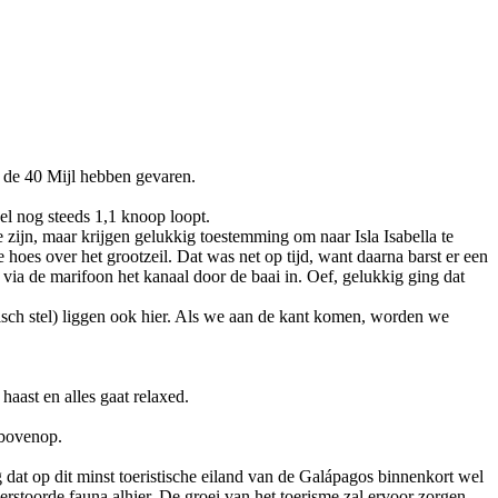
 de 40 Mijl hebben gevaren.
el nog steeds 1,1 knoop loopt.
zijn, maar krijgen gelukkig toestemming om naar Isla Isabella te
oes over het grootzeil. Dat was net op tijd, want daarna barst er een
ia de marifoon het kanaal door de baai in. Oef, gelukkig ging dat
sch stel) liggen ook hier. Als we aan de kant komen, worden we
haast en alles gaat relaxed.
rbovenop.
dat op dit minst toeristische eiland van de Galápagos binnenkort wel
verstoorde fauna alhier. De groei van het toerisme zal ervoor zorgen