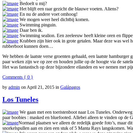
Bedoelt u mij?
Het blijft een raar gezicht die blauwe voeten. Aliens?
En nu de andere voet omhoog!
We mogen weer heel dichtbij komen.
Swimming pinguin.
Daar ben ik.
Swimming sealion. Een zeeleeuw heeft kleine oren en flippers
Krabben zijn hier ook in grote getalen. Maar deze was wel he
rubberboot kunnen doen…
We hebben de laatste verse groenten gehaald, een laatste hamburger ge
paar weken zijn we op zee en houden jullie op de hoogte via de satel
Het was fantastisch op deze bijzondere eilanden en we nemen met pijn
Comments { 0 }
by
admin
on
April 21, 2015
in
Galápagos
Los Tuneles
We gaan met een toeristenboot naar Los Tuneles. Onderweg st
paar boobies : masked en bluefooted. Allebei alleen te vinden op de 
Normaal plaatsen we alleen de redelijk goede foto’s, maar di
snorkelspullen aan en zien een stuk of 5 Manta Rays langskomen. Wa