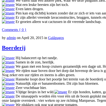
We varen naar een andere plek, waar we deze pinguins zien. 
Wat een leuke beesten zijn het toch.
Even laten drogen.
Pim kan erg dichtbij komen zonder dat ze zich er iets van aa
Er zijn allerlei vreemde lavaconstructies, bruggen, tunnels et
Er groeien alleen wat cactussen in dit vreemde landschap.
Comments { 0 }
by
admin
on
April 20, 2015
in
Galápagos
Boerderij
Hij balanceert op het randje.
Samen in de zon, heerlijk.
We gaan met een hoop cruisers gezamenlijk een dagje uit. Het
We rijden naar boven door het dorp dat bovenop de lava is g
Nog zeker een uur rijden en ineens is alles groen.
Hanneke loopt door het poortje het terrein van de boerderij 
Natuurlijk zijn er bananenbomen. Dit zijn hun bloemen.
Zeer vruchtbaar hier.
Vlijtige liesjes in het wild.
Er zijn honden, katten, g
De sinasappels worden één voor één uit de boom geplukt met
onze langste oversteek : vier weken op zee richting Marquesas. Tegen 
We plukken ook nog wat groene tomaten.