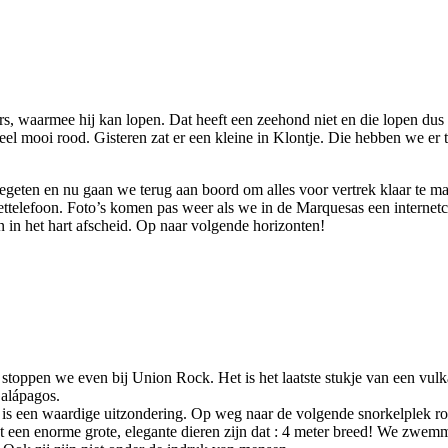
, waarmee hij kan lopen. Dat heeft een zeehond niet en die lopen dus 
el mooi rood. Gisteren zat er een kleine in Klontje. Die hebben we er 
geten en nu gaan we terug aan boord om alles voor vertrek klaar te mak
iettelefoon. Foto’s komen pas weer als we in de Marquesas een interne
 in het hart afscheid. Op naar volgende horizonten!
oppen we even bij Union Rock. Het is het laatste stukje van een vulk
Galápagos.
t is een waardige uitzondering. Op weg naar de volgende snorkelplek ro
t een enorme grote, elegante dieren zijn dat : 4 meter breed! We zwem