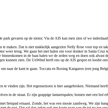
ale park gevaren op de motor. Via de AIS kan men zien of we inderdaad
 te maken. Dat is niet makkelijk aangezien Nelly Rose voor top en tak
tor weer terug. We gaan het niet halen om voor donker in Santa Cruz te 
 binnenkomen in de baai halen we de zeilen weg en doen ook alvast de h
gen kunnen zien. De UnWind heeft ons op de AIS gespot en loodst ons v
om naar de kant te gaan. Toccata en Boxing Kangaroo (een jong Belgi
en te vinden zijn. Het regenseizoen is hier aangebroken. Niemand heeft 
lven in de straat. Er zijn grappige lantarenpalen; bomen met een bol e
met fietspad ernaast. Zonde, het was een mooie zandweg. We zijn bang 
 met de rust. Dat zal dan zeker ook ten koste gaan van de tot nu toe on