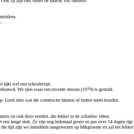
Ook zij zijn niet onder de indruk van mensen.
ntrekken.
c.
 lijkt wel een schoolreisje.
ebouwd. We zien waar een recente stroom (1979) is gestold.
op. Geen idee wat die constructie binnen of buiten moet houden.
anzen en ook deze eenden, die lekker in de schaduw zitten.
 een lange stok. Ze zijn nog helemaal groen en pas over 14 dagen rijp
die tijd zijn we inmiddels aangewezen op blikgroente en zal het lekker 