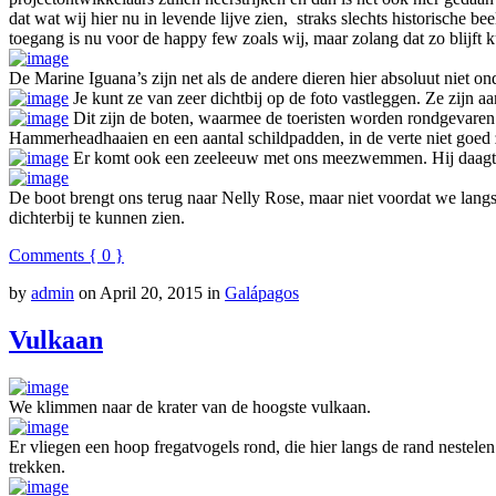
dat wat wij hier nu in levende lijve zien, straks slechts historische
toegang is nu voor de happy few zoals wij, maar zolang dat zo blijft
De Marine Iguana’s zijn net als de andere dieren hier absoluut niet o
Je kunt ze van zeer dichtbij op de foto vastleggen. Ze zijn aa
Dit zijn de boten, waarmee de toeristen worden rondgevaren 
Hammerheadhaaien en een aantal schildpadden, in de verte niet goed 
Er komt ook een zeeleeuw met ons meezwemmen. Hij daagt ons u
De boot brengt ons terug naar Nelly Rose, maar niet voordat we langs
dichterbij te kunnen zien.
Comments { 0 }
by
admin
on
April 20, 2015
in
Galápagos
Vulkaan
We klimmen naar de krater van de hoogste vulkaan.
Er vliegen een hoop fregatvogels rond, die hier langs de rand nestelen
trekken.