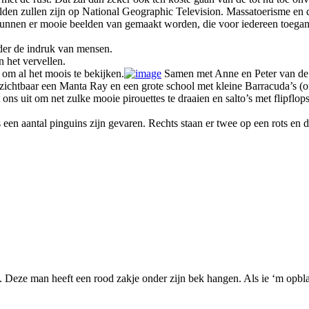
 beelden zullen zijn op National Geographic Television. Massatoerisme 
 kunnen er mooie beelden van gemaakt worden, die voor iedereen toegank
nder de indruk van mensen.
n het vervellen.
om al het moois te bekijken.
Samen met Anne en Peter van de 
zichtbaar een Manta Ray en een grote school met kleine Barracuda’s (
it om net zulke mooie pirouettes te draaien en salto’s met flipflops 
 een aantal pinguins zijn gevaren. Rechts staan er twee op een rots e
. Deze man heeft een rood zakje onder zijn bek hangen. Als ie ‘m opblaa