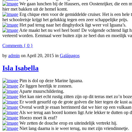
We gaan lunchen bij de Hausers, een Oostenrijker, die een m
hier met bakken uit de hemel komt.
Erg chique eten voor de gemiddelde cruiser. Het is een hele t
het schoolreisje krijgt het gelukkig tegen een zeer schappelijke prijs.
Het pad terug naar het dinghydock ligt weer vol Iguana’s.
Arie maakt het nu wel heel bont! De volgende ochtend ligt hij e
verteerd worden. Eenmaal weer buiten zijn ze heel dun en moeilijk va
Comments { 0 }
by
admin
on
April 20, 2015
in
Galápagos
Isla Isabella
Pim is dol op deze Marine Iguana.
Ze liggen heerlijk te zonnen.
Aparte muurschildering.
Het kan niet echt rustig zitten zijn op dit terras met zo’n bo
Er wordt gesurfd op de grote golven die hier tegen de kust aa
Overal wordt je eraan herrinnerd dat we hier op een vulkaan zi
Als we terug aan boord komen ligt Arie lekker te dutten op 
Hoezo moet ik eraf?
We zetten de douche erop en uiteindelijk vertrekt hij.
Niet lang daarna is ie weer terug, nu met zijn vriendinnetje.