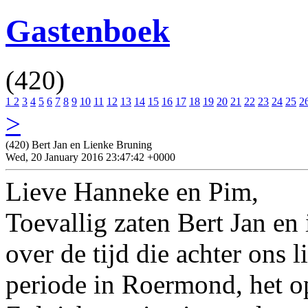
Gastenboek
(420)
1
2
3
4
5
6
7
8
9
10
11
12
13
14
15
16
17
18
19
20
21
22
23
24
25
2
>
(420) Bert Jan en Lienke Bruning
Wed, 20 January 2016 23:47:42 +0000
Lieve Hanneke en Pim,
Toevallig zaten Bert Jan en
over de tijd die achter ons
periode in Roermond, het op