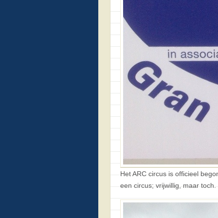
Het ARC circus is officieel beg
een circus; vrijwillig, maar toch.