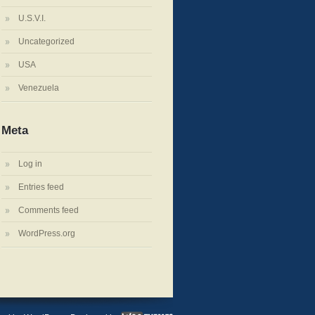
U.S.V.I.
Uncategorized
USA
Venezuela
Meta
Log in
Entries feed
Comments feed
WordPress.org