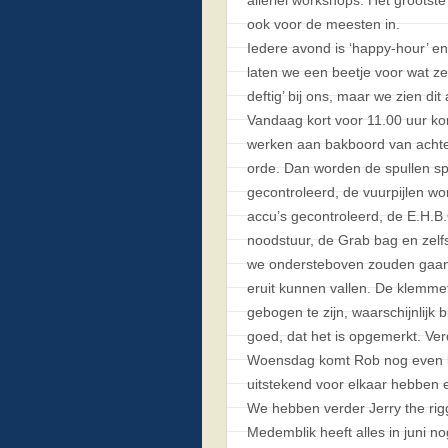
ook voor de meesten in.
Iedere avond is ‘happy-hour’ e
laten we een beetje voor wat z
deftig’ bij ons, maar we zien dit
Vandaag kort voor 11.00 uur ko
werken aan bakboord van achter
orde. Dan worden de spullen spe
gecontroleerd, de vuurpijlen wo
accu’s gecontroleerd, de E.H.
noodstuur, de Grab bag en zelf
we ondersteboven zouden gaan
eruit kunnen vallen. De klemme
gebogen te zijn, waarschijnlijk 
goed, dat het is opgemerkt. Ver
Woensdag komt Rob nog even kijk
uitstekend voor elkaar hebben e
We hebben verder Jerry the rigg
Medemblik heeft alles in juni 