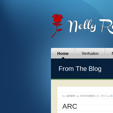
Home
Verhalen
From The Blog
by
ADMIN
on
NOVEMBER 12, 2012
in
U
ARC