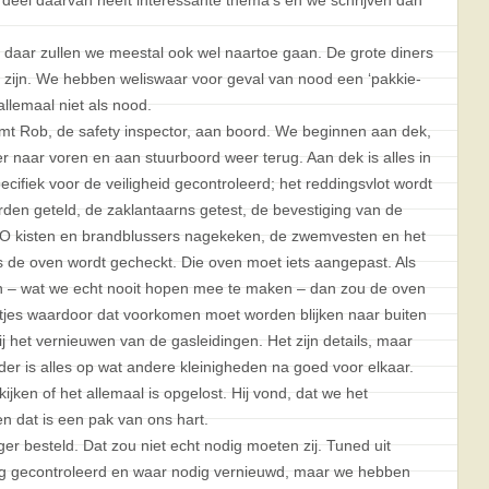
n daar zullen we meestal ook wel naartoe gaan. De grote diners
e zijn. We hebben weliswaar voor geval van nood een ‘pakkie-
 allemaal niet als nood.
mt Rob, de safety inspector, aan boord. We beginnen aan dek,
 naar voren en aan stuurboord weer terug. Aan dek is alles in
cifiek voor de veiligheid gecontroleerd; het reddingsvlot wordt
rden geteld, de zaklantaarns getest, de bevestiging van de
B.O kisten en brandblussers nagekeken, de zwemvesten en het
s de oven wordt gecheckt. Die oven moet iets aangepast. Als
 – wat we echt nooit hopen mee te maken – dan zou de oven
tjes waardoor dat voorkomen moet worden blijken naar buiten
bij het vernieuwen van de gasleidingen. Het zijn details, maar
der is alles op wat andere kleinigheden na goed voor elkaar.
en of het allemaal is opgelost. Hij vond, dat we het
n dat is een pak van ons hart.
er besteld. Dat zou niet echt nodig moeten zij. Tuned uit
nog gecontroleerd en waar nodig vernieuwd, maar we hebben