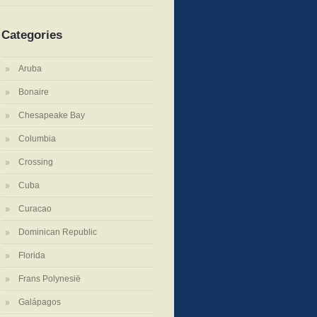
Categories
Aruba
Bonaire
Chesapeake Bay
Columbia
Crossing
Cuba
Curacao
Dominican Republic
Florida
Frans Polynesië
Galápagos