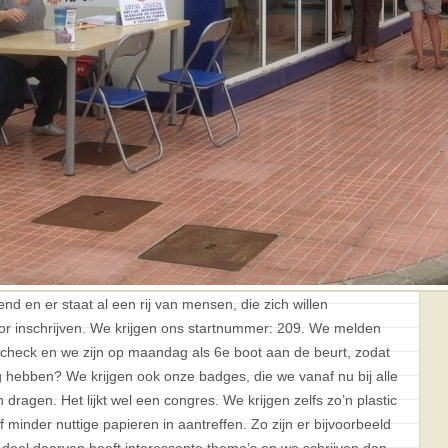
nd en er staat al een rij van mensen, die zich willen
voor inschrijven. We krijgen ons startnummer: 209. We melden
check en we zijn op maandag als 6e boot aan de beurt, zodat
g hebben? We krijgen ook onze badges, die we vanaf nu bij alle
dragen. Het lijkt wel een congres. We krijgen zelfs zo’n plastic
f minder nuttige papieren in aantreffen. Zo zijn er bijvoorbeeld
e deel daarvan heeft interessante thema’s en we schrijven dan