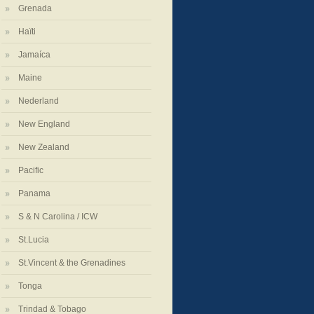
Grenada
Haïti
Jamaíca
Maine
Nederland
New England
New Zealand
Pacific
Panama
S & N Carolina / ICW
St.Lucia
St.Vincent & the Grenadines
Tonga
Trindad & Tobago