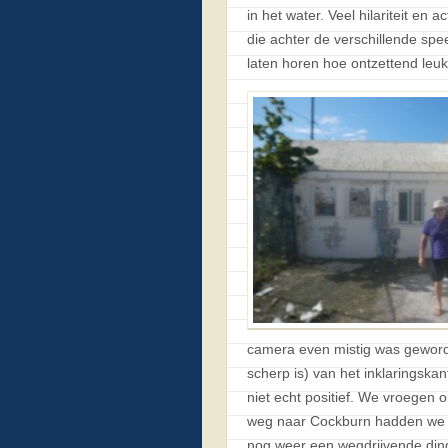
in het water. Veel hilariteit en 
die achter de verschillende s
laten horen hoe ontzettend leu
camera even mistig was geworde
scherp is) van het inklaringska
niet echt positief. We vroegen 
weg naar Cockburn hadden we b
nog weer een wegdrijvende din