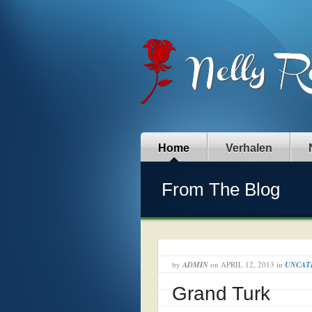
Home
Verhalen
From The Blog
by
ADMIN
on
APRIL 12, 2013
in
UNCAT
Grand Turk