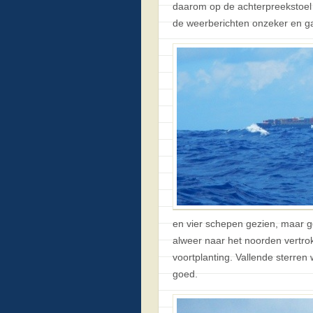
daarom op de achterpreekstoel b
de weerberichten onzeker en g
en vier schepen gezien, maar ge
alweer naar het noorden vertrok
voortplanting. Vallende sterren
goed.