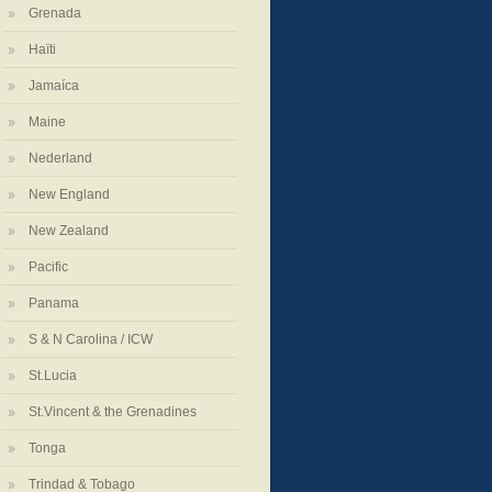
Grenada
Haïti
Jamaíca
Maine
Nederland
New England
New Zealand
Pacific
Panama
S & N Carolina / ICW
St.Lucia
St.Vincent & the Grenadines
Tonga
Trindad & Tobago