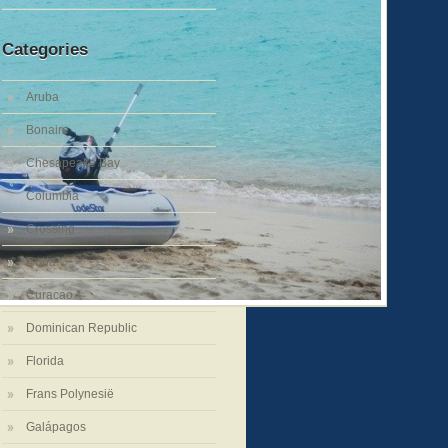
Categories
Aruba
Bonaire
Chesapeake Bay
Columbia
Crossing
Cuba
Curacao
Dominican Republic
Florida
Frans Polynesië
Galápagos