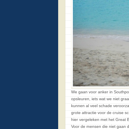
We gaan voor anker in Southpor
opsleuren, iets wat we niet gr
kunnen al veel schade veroorzak
grote attractie voor de cruise s
hier vergeleken met het Great 
Voor de mensen die niet gaan d