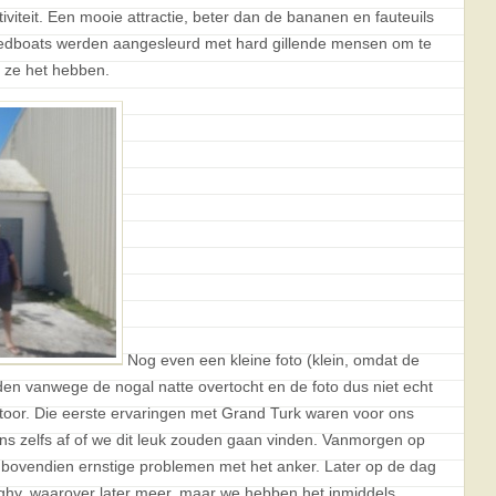
activiteit. Een mooie attractie, beter dan de bananen en fauteuils
peedboats werden aangesleurd met hard gillende mensen om te
k ze het hebben.
Nog even een kleine foto (klein, omdat de
n vanwege de nogal natte overtocht en de foto dus niet echt
ntoor. Die eerste ervaringen met Grand Turk waren voor ons
ons zelfs af of we dit leuk zouden gaan vinden. Vanmorgen op
ovendien ernstige problemen met het anker. Later op de dag
ghy, waarover later meer, maar we hebben het inmiddels