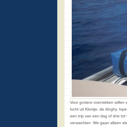
Voor grotere oversteken willen
lucht uit Klontje, de dinghy, l
een trip van een dag of drie to
verwachten. We gaan alleen als 