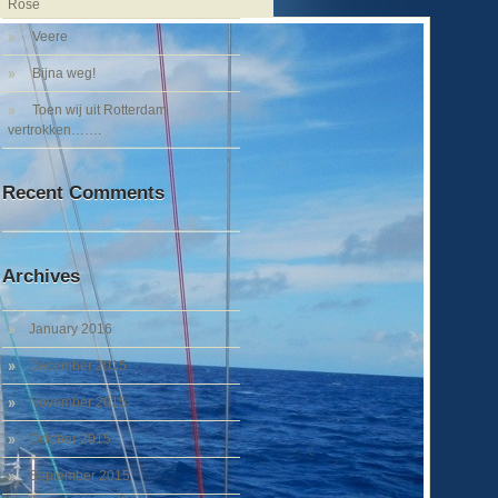
Rose
Veere
Bijna weg!
Toen wij uit Rotterdam
vertrokken…….
Recent Comments
Archives
January 2016
December 2015
November 2015
October 2015
September 2015