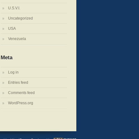
U.S.V.I.
Uncategorized
USA
Venezuela
Meta
Log in
Entries feed
Comments feed
WordPress.org