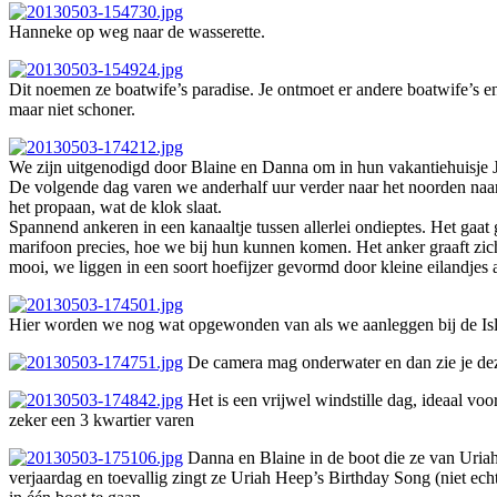
Hanneke op weg naar de wasserette.
Dit noemen ze boatwife’s paradise. Je ontmoet er andere boatwife’s en 
maar niet schoner.
We zijn uitgenodigd door Blaine en Danna om in hun vakantiehuisje J
De volgende dag varen we anderhalf uur verder naar het noorden naar S
het propaan, wat de klok slaat.
Spannend ankeren in een kanaaltje tussen allerlei ondieptes. Het gaa
marifoon precies, hoe we bij hun kunnen komen. Het anker graaft zich 
mooi, we liggen in een soort hoefijzer gevormd door kleine eilandjes 
Hier worden we nog wat opgewonden van als we aanleggen bij de Isles
De camera mag onderwater en dan zie je deze 
Het is een vrijwel windstille dag, ideaal v
zeker een 3 kwartier varen
Danna en Blaine in de boot die ze van Uria
verjaardag en toevallig zingt ze Uriah Heep’s Birthday Song (niet ech