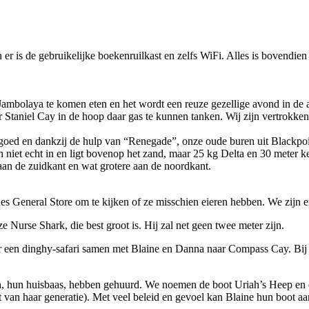
er is de gebruikelijke boekenruilkast en zelfs WiFi. Alles is bovendien 
ambolaya te komen eten en het wordt een reuze gezellige avond in de a
taniel Cay in de hoop daar gas te kunnen tanken. Wij zijn vertrokken me
t goed en dankzij de hulp van “Renegade”, onze oude buren uit Blackpoi
niet echt in en ligt bovenop het zand, maar 25 kg Delta en 30 meter ke
aan de zuidkant en wat grotere aan de noordkant.
 General Store om te kijken of ze misschien eieren hebben. We zijn e
Nurse Shark, die best groot is. Hij zal net geen twee meter zijn.
oor een dinghy-safari samen met Blaine en Danna naar Compass Cay. Bij 
h, hun huisbaas, hebben gehuurd. We noemen de boot Uriah’s Heep en 
t van haar generatie). Met veel beleid en gevoel kan Blaine hun boot a