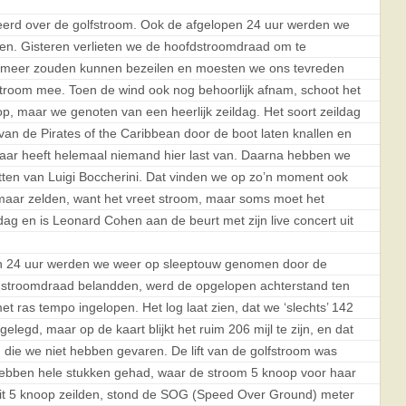
eerd over de golfstroom. Ook de afgelopen 24 uur werden we
n. Gisteren verlieten we de hoofdstroomdraad om te
et meer zouden kunnen bezeilen en moesten we ons tevreden
stroom mee. Toen de wind ook nog behoorlijk afnam, schoot het
op, maar we genoten van een heerlijk zeildag. Het soort zeildag
an de Pirates of the Caribbean door de boot laten knallen en
 Daar heeft helemaal niemand hier last van. Daarna hebben we
etten van Luigi Boccherini. Dat vinden we op zo’n moment ook
maar zelden, want het vreet stroom, maar soms moet het
ag en is Leonard Cohen aan de beurt met zijn live concert uit
en 24 uur werden we weer op sleeptouw genomen door de
e stroomdraad belandden, werd de opgelopen achterstand ten
et ras tempo ingelopen. Het log laat zien, dat we ‘slechts’ 142
elegd, maar op de kaart blijkt het ruim 206 mijl te zijn, en dat
n, die we niet hebben gevaren. De lift van de golfstroom was
hebben hele stukken gehad, waar de stroom 5 knoop voor haar
uit 5 knoop zeilden, stond de SOG (Speed Over Ground) meter