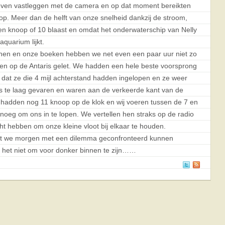
 even vastleggen met de camera en op dat moment bereikten
op. Meer dan de helft van onze snelheid dankzij de stroom,
n knoop of 10 blaast en omdat het onderwaterschip van Nelly
aquarium lijkt.
en en onze boeken hebben we net even een paar uur niet zo
 en op de Antaris gelet. We hadden een hele beste voorsprong
dat ze die 4 mijl achterstand hadden ingelopen en ze weer
ts te laag gevaren en waren aan de verkeerde kant van de
j hadden nog 11 knoop op de klok en wij voeren tussen de 7 en
noeg om ons in te lopen. We vertellen hen straks op de radio
ht hebben om onze kleine vloot bij elkaar te houden.
, dat we morgen met een dilemma geconfronteerd kunnen
e het niet om voor donker binnen te zijn……