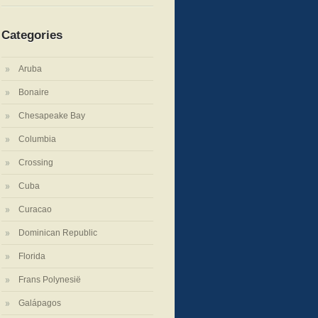
Categories
Aruba
Bonaire
Chesapeake Bay
Columbia
Crossing
Cuba
Curacao
Dominican Republic
Florida
Frans Polynesië
Galápagos