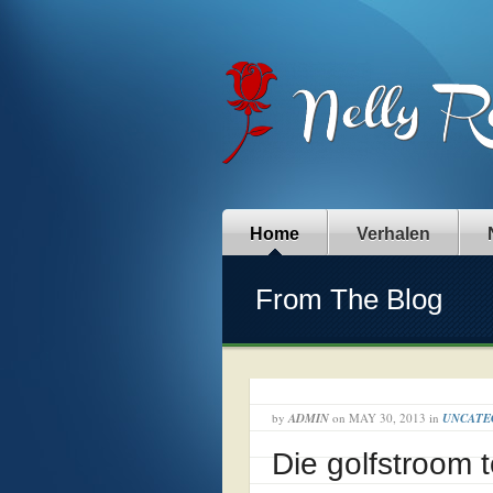
Home
Verhalen
From The Blog
by
ADMIN
on
MAY 30, 2013
in
UNCATE
Die golfstroom 