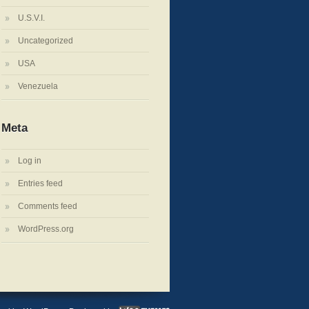
U.S.V.I.
Uncategorized
USA
Venezuela
Meta
Log in
Entries feed
Comments feed
WordPress.org