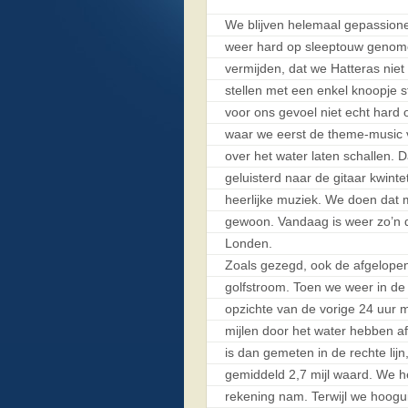
We blijven helemaal gepassion
weer hard op sleeptouw genome
vermijden, dat we Hatteras ni
stellen met een enkel knoopje 
voor ons gevoel niet echt hard 
waar we eerst de theme-music v
over het water laten schallen.
geluisterd naar de gitaar kwint
heerlijke muziek. We doen dat 
gewoon. Vandaag is weer zo’n d
Londen.
Zoals gezegd, ook de afgelop
golfstroom. Toen we weer in d
opzichte van de vorige 24 uur m
mijlen door het water hebben afg
is dan gemeten in de rechte lij
gemiddeld 2,7 mijl waard. We 
rekening nam. Terwijl we hoog