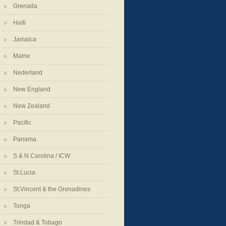
Grenada
Haïti
Jamaíca
Maine
Nederland
New England
New Zealand
Pacific
Panama
S & N Carolina / ICW
St.Lucia
St.Vincent & the Grenadines
Tonga
Trindad & Tobago