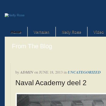
Home
Verhalen
Nelly Rose
Video
From The Blog
ADMIN
UNCATEGORIZED
by
on
JUNE 18, 2013
in
Naval Academy deel 2