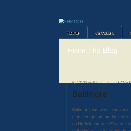
Home
Verhalen
From The Blog
by
ADMIN
on
JUNE 21, 2013
in
UNCATE
Baltimore
Baltimore, wat weet je van zo’n 
te maken gehad, omdat veel ka
en Norfolk naar de VS werd ver
In Baltimore zijn de eerste do