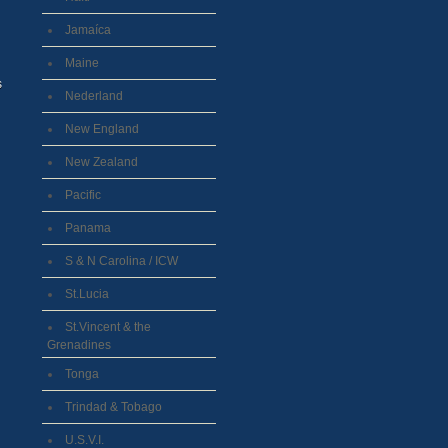
Jamaíca
Maine
Nederland
New England
New Zealand
Pacific
Panama
S & N Carolina / ICW
St.Lucia
St.Vincent & the
Grenadines
Tonga
Trindad & Tobago
U.S.V.I.