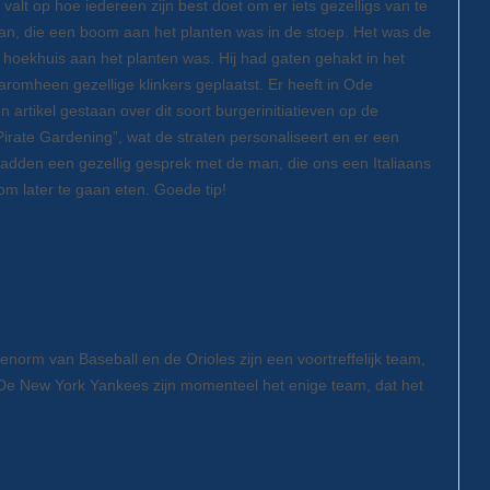
t valt op hoe iedereen zijn best doet om er iets gezelligs van te
, die een boom aan het planten was in de stoep. Het was de
 hoekhuis aan het planten was. Hij had gaten gehakt in het
romheen gezellige klinkers geplaatst. Er heeft in Ode
 artikel gestaan over dit soort burgerinitiatieven op de
irate Gardening”, wat de straten personaliseert en er een
e hadden een gezellig gesprek met de man, die ons een Italiaans
om later te gaan eten. Goede tip!
norm van Baseball en de Orioles zijn een voortreffelijk team,
. De New York Yankees zijn momenteel het enige team, dat het