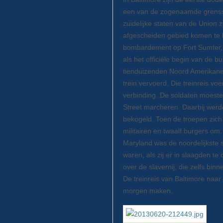
een van de zogenaamde grensst
zuidelijke staten van de Union
afgescheiden gebied komen te li
bombardement op Fort Sumter, w
als het officiële begin van de 
tienduizenden Noord Amerikane
trein vervoerd. Die treinreis 
verbinding. De soldaten moesten
Street marcheren. Daarbij werde
bekogeld. Toen de troepen zich 
militairen en twaalf burgers om
Maryland was de noordelijkste st
waren, als zij er in slaagden t
over de slavernij, die zelfs bin
De treinreis van Baltimore naar
morgen maken.