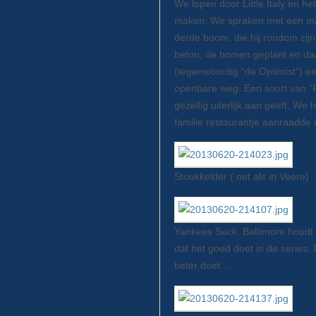
We lopen door Little Italy en he
maken. We spraken met een man
derde boom, die hij rondom zijn
beton, de bomen geplant en daa
(tegenwoordig “de Optimist”) een
openbare weg. Een soort van “P
gezellig uiterlijk aan geeft. W
familie restaurantje aanraadde 
Stookkelder ( net als in Veere)
Yankees Suck. Baltimore houdt e
dat het goed doet in de series
beter doet…