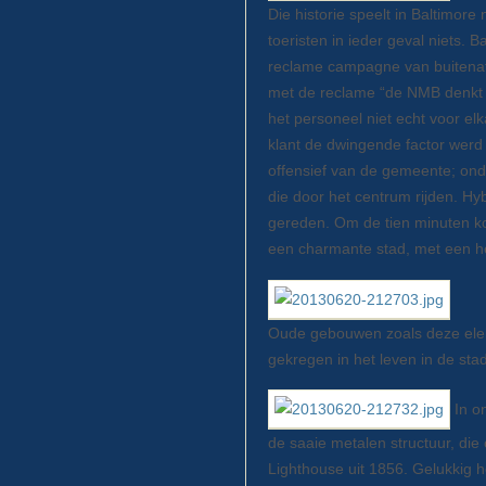
Die historie speelt in Baltimor
toeristen in ieder geval niets. B
reclame campagne van buitenaf,
met de reclame “de NMB denkt m
het personeel niet echt voor el
klant de dwingende factor werd 
offensief van de gemeente; ond
die door het centrum rijden. H
gereden. Om de tien minuten kom
een charmante stad, met een hel
Oude gebouwen zoals deze elekt
gekregen in het leven in de stad
In on
de saaie metalen structuur, die
Lighthouse uit 1856. Gelukkig h