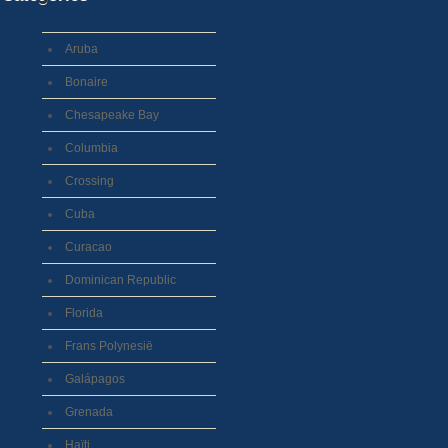
Aruba
Bonaire
Chesapeake Bay
Columbia
Crossing
Cuba
Curacao
Dominican Republic
Florida
Frans Polynesië
Galápagos
Grenada
Haïti