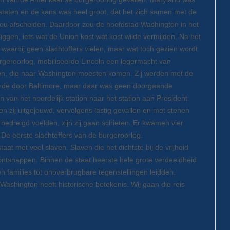
aten en de kans was heel groot, dat het zich samen met de
 zou afscheiden. Daardoor zou de hoofdstad Washington in het
ggen, iets wat de Union kost wat kost wilde vermijden. Na het
aarbij geen slachtoffers vielen, maar wat toch gezien wordt
burgeroorlog, mobiliseerde Lincoln een legermacht van
n, die naar Washington moesten komen. Zij werden met de
voerde door Baltimore, maar daar was geen doorgaande
 van het noordelijk station naar het station aan President
n zij uitgejouwd, vervolgens lastig gevallen en met stenen
bedreigd voelden, zijn zij gaan schieten. Er kwamen vier
. De eerste slachtoffers van de burgeroorlog.
aat met veel slaven. Slaven die het dichtste bij de vrijheid
e ontsnappen. Binnen de staat heerste hele grote verdeeldheid
nen families tot onoverbrugbare tegenstellingen leidden.
 Washington heeft historische betekenis. Wij gaan die reis