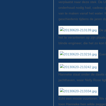
verplaatst naar deze stek. De U
onderhoud nodig had, cadeau g
van te maken vanaf het water. 
geschiedenis tijdens de jaren da
De p
het te verankeren op zijn plaa
blinde engineer, die het zo kon 
Even
Hanneke staat onder de davits 
jachthaven, waar Nelly Rose ligt
Echt een mooie vuurtoren. We st
toen Hanneke hen wilde zeggen