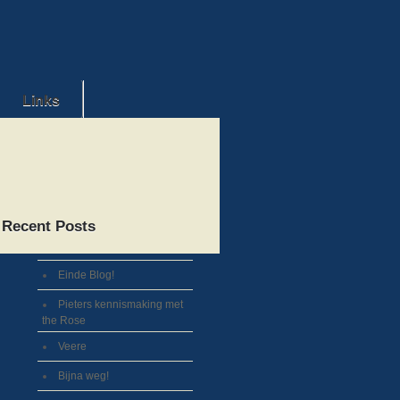
Links
Recent Posts
Einde Blog!
Pieters kennismaking met
the Rose
Veere
Bijna weg!