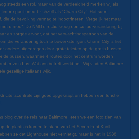
e nog steeds een rol, maar van de verdeeldheid merken wij als
altimore positioneert zichzelf als “Charm City”. Het soort
 die de bevolking vermag te indoctrineren. Vergelijk het maar
et u mee”. De NMB directie kreeg een cultuurverandering bij
kaar en zorgde ervoor, dat het verwachtingspatroon van de
om die verandering toch te bewerkstelligen. Charm City is het
er andere uitgedragen door grote teksten op de gratis bussen,
ybride bussen, waarmee 4 routes door het centrum worden
t er zo’n bus. Wat ons betreft werkt het. Wij vinden Baltimore
e gezellige Italiaans wijk.
riciteitscentrale zijn goed opgeknapt en hebben een functie
.
s blog over de reis naar Baltimore lieten we een foto zien van
 op de plaats is komen te staan van het Seven Foot Knoll
ebben ze dat Lighthouse niet vernietigt, maar is het in 1988