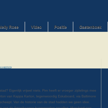
Nelly Rose
Video
Positie
Gastenboek
GORIZED
stad? Eigenlijk vrijwel niets. Pim heeft er vroeger zijdelings mee
rton van Kappa Karton, tegenwoordig Eskaboard, via Baltimore
scheept. Van de historie van de stad hadden we geen idee.
den van de Amerikaanse burgeroorlog gevallen. Maryland was