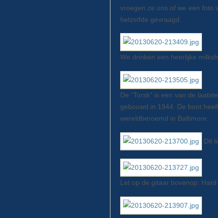
vroegen ze ons of we een foto
hetzelfde gevraagd.
We drinken een heerlijke milks
De “Torsk” is een van de laats
gebouwd in 1944. De boot heef
wereldberoemd in Baltimore.
Dit l
Let op de gitaar bovenop: Hard