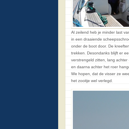
Al zeilend heb je minder last va
in een draaiende scheepsschroe
onder de boot door. De kreefte
trekken. Desondanks blijft er ee
verstrengeld zitten, lang achter
en daarna achter het roer hange
We hopen, dat de visser ze we
het zooitje wel verlegd.