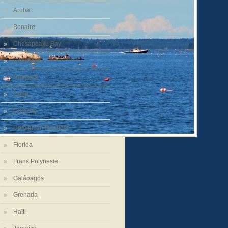
Aruba
Bonaire
Chesapeake Bay
Columbia
Crossing
Cuba
Curacao
Dominican Republic
Florida
Frans Polynesië
Galápagos
Grenada
Haïti