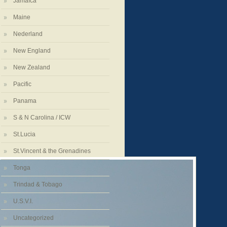
Jamaíca
Maine
Nederland
New England
New Zealand
Pacific
Panama
S & N Carolina / ICW
St.Lucia
St.Vincent & the Grenadines
Tonga
Trindad & Tobago
U.S.V.I.
Uncategorized