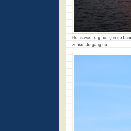
Het is weer erg rustig in de baa
zonsondergang op.