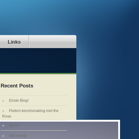
Links
Recent Posts
Einde Blog!
Pieters kennismaking met the
Rose
Veere
Bijna weg!