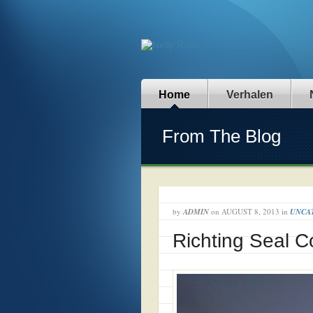
Home
Verhalen
From The Blog
by
ADMIN
on
AUGUST 8, 2013
in
UNCA
Richting Seal C