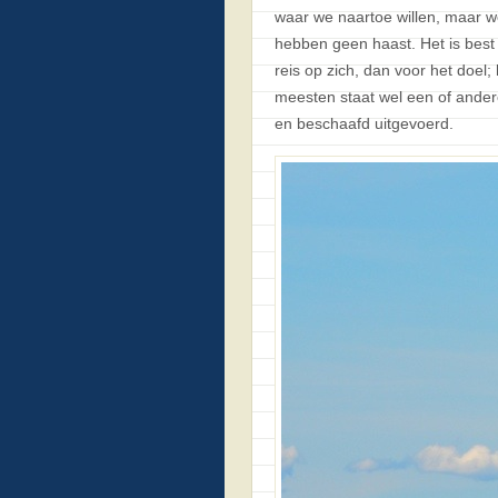
waar we naartoe willen, maar w
hebben geen haast. Het is bes
reis op zich, dan voor het doel;
meesten staat wel een of ander
en beschaafd uitgevoerd.