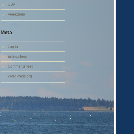
USA
Venezuela
Meta
Log in
Entries feed
Comments feed
WordPress.org