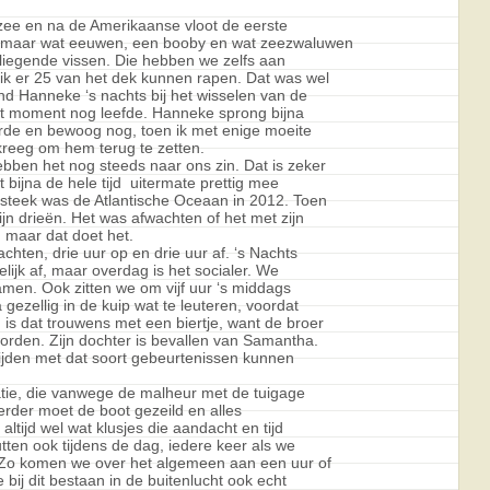
zee en na de Amerikaanse vloot de eerste
g maar wat eeuwen, een booby en wat zeezwaluwen
 vliegende vissen. Die hebben we zelfs aan
k er 25 van het dek kunnen rapen. Dat was wel
nd Hanneke ‘s nachts bij het wisselen van de
 dat moment nog leefde. Hanneke sprong bijna
erde en bewoog nog, toen ik met enige moeite
kreeg om hem terug te zetten.
bben het nog steeds naar ons zin. Dat is zeker
 bijna de hele tijd uitermate prettig mee
rsteek was de Atlantische Oceaan in 2012. Toen
ijn drieën. Het was afwachten of het met zijn
 maar dat doet het.
hten, drie uur op en drie uur af. ‘s Nachts
lijk af, maar overdag is het socialer. We
amen. Ook zitten we om vijf uur ‘s middags
gezellig in de kuip wat te leuteren, voordat
s dat trouwens met een biertje, want de broer
rden. Zijn dochter is bevallen van Samantha.
 tijden met dat soort gebeurtenissen kunnen
atie, die vanwege de malheur met de tuigage
der moet de boot gezeild en alles
altijd wel wat klusjes die aandacht en tijd
ten ook tijdens de dag, iedere keer als we
 Zo komen we over het algemeen aan een uur of
 bij dit bestaan in de buitenlucht ook echt