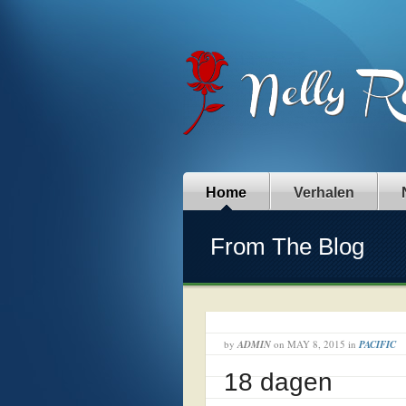
Home
Verhalen
From The Blog
by
ADMIN
on
MAY 8, 2015
in
PACIFIC
18 dagen