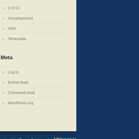
U.S.V.I.
Uncategorized
USA
Venezuela
Meta
Log in
Entries feed
Comments feed
WordPress.org