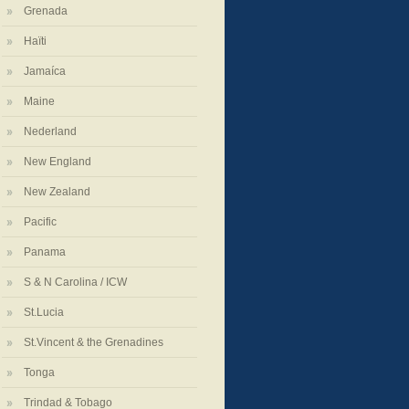
Grenada
Haïti
Jamaíca
Maine
Nederland
New England
New Zealand
Pacific
Panama
S & N Carolina / ICW
St.Lucia
St.Vincent & the Grenadines
Tonga
Trindad & Tobago