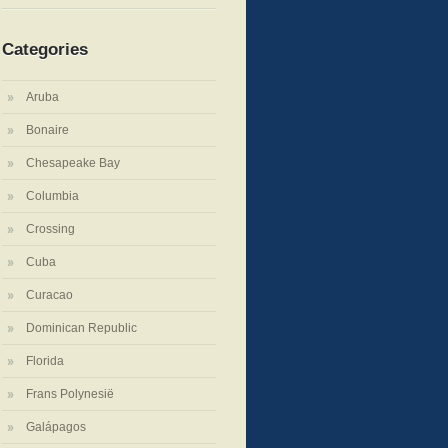
Categories
Aruba
Bonaire
Chesapeake Bay
Columbia
Crossing
Cuba
Curacao
Dominican Republic
Florida
Frans Polynesië
Galápagos