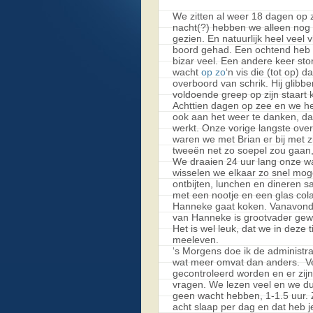
We zitten al weer 18 dagen op 
nacht(?) hebben we alleen no
gezien. En natuurlijk heel veel
boord gehad. Een ochtend heb i
bizar veel. Een andere keer sto
wacht
op zo
‘n vis die (tot op)
overboord van schrik. Hij glibb
voldoende greep op zijn staart 
Achttien dagen op zee en we he
ook aan het weer te danken, dat
werkt. Onze vorige langste ove
waren we met Brian er bij met z
tweeën net zo soepel zou gaan,
We draaien 24 uur lang onze wac
wisselen we elkaar zo snel moge
ontbijten, lunchen en dineren s
met een nootje en een glas cola 
Hanneke gaat koken. Vanavond i
van Hanneke is grootvader gewo
Het is wel leuk, dat we in deze
meeleven.
‘s Morgens doe ik de administr
wat meer omvat dan anders. Ver
gecontroleerd worden en er zijn 
vragen. We lezen veel en we dut
geen wacht hebben, 1-1.5 uur.
acht slaap per dag en dat heb je