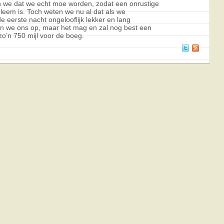
 we dat we echt moe worden, zodat een onrustige
leem is. Toch weten we nu al dat als we
 eerste nacht ongelooflijk lekker en lang
en we ons op, maar het mag en zal nog best een
o’n 750 mijl voor de boeg.